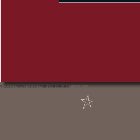
© 2026
created by 2sic
with
DotNetNuke
anmelden