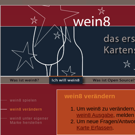
wein8 verändern
wein8 spielen
Um wein8 zu verändern
wein8 verändern
wein8 Ausgabe
, melden
wein8 unter eigener
Um neue Fragen/Antwor
Marke herstellen
Karte Erfassen
.