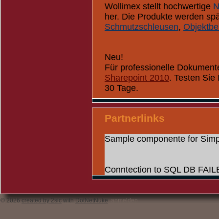
Wollimex stellt hochwertige
N
her. Die Produkte werden spä
Schmutzschleusen
,
Objektbe
Neu!
Für professionelle Dokument
Sharepoint 2010
. Testen Sie 
30 Tage.
Partnerlinks
Sample componente for Sim
Conntection to SQL DB FAIL
© 2026
created by 2sic
with
DotNetNuke
anmelden