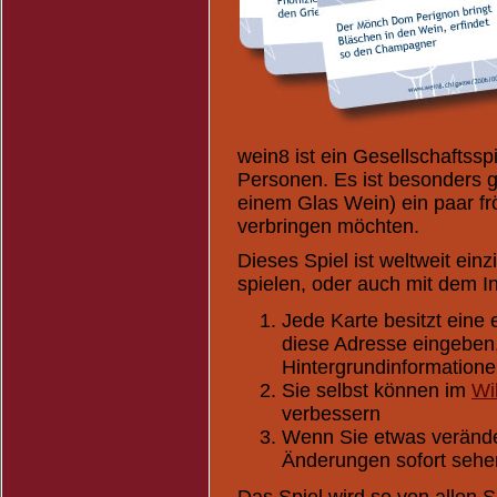
wein8 ist ein Gesellschaftss
Personen. Es ist besonders ge
einem Glas Wein) ein paar fr
verbringen möchten.
Dieses Spiel ist weltweit einz
spielen, oder auch mit dem I
Jede Karte besitzt eine
diese Adresse eingeben
Hintergrundinformatione
Sie selbst können im
Wi
verbessern
Wenn Sie etwas veränder
Änderungen sofort sehe