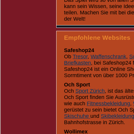
Das Spiel wird so von allen S
kann sein Wissen, seine Ide
teilen. Machen Sie mit bei d
der Welt!
Empfohlene Websites
Safeshop24
Ob
Tresor
,
Waffenschrank
,
S
Briefkasten
, bei Safeshop24 
Safeshop24 ist ein Online Sh
Sormtiment von über 1000 P
Och Sport
Och
Sport Zürich
, ist das äl
Och Sport finden Sie Ausrüst
wie auch
Fitnessbekleidung
,
gerüstet zu sein bietet Och 
Skischuhe
und
Skibekleidun
Bahnhofstrasse in Zürich.
Wollimex