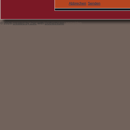
Abbrechen
Senden
© 2026
created by 2sic
with
DotNetNuke
anmelden