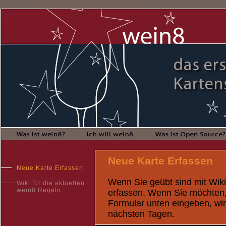
Neue Karte Erfassen
Neue Karte Erfassen
Wenn Sie geübt sind mit Wiki
Wiki für die aktuellen
wein8 Regeln
erfassen. Wenn Sie möchten,
Formular unten eingeben, wir
nächsten Tagen.