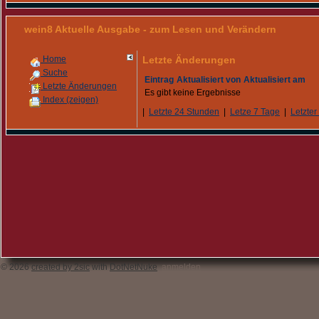
wein8 Aktuelle Ausgabe - zum Lesen und Verändern
Home
Letzte Änderungen
Suche
Eintrag
Aktualisiert von
Aktualisiert am
Letzte Änderungen
Es gibt keine Ergebnisse
Index (zeigen)
|
Letzte 24 Stunden
|
Letze 7 Tage
|
Letzter
© 2026
created by 2sic
with
DotNetNuke
anmelden