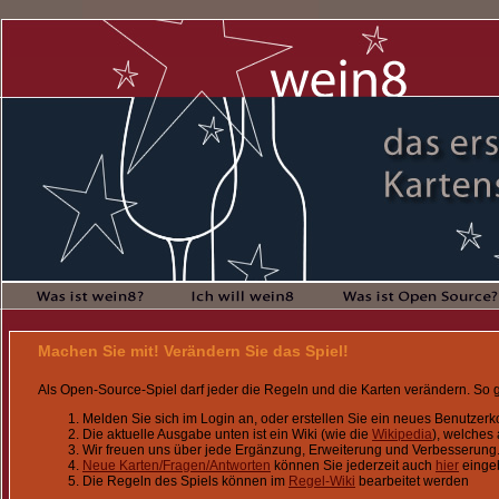
Machen Sie mit! Verändern Sie das Spiel!
Als Open-Source-Spiel darf jeder die Regeln und die Karten verändern. So g
Melden Sie sich im Login an, oder erstellen Sie ein neues Benutzerko
Die aktuelle Ausgabe unten ist ein Wiki (wie die
Wikipedia
), welches
Wir freuen uns über jede Ergänzung, Erweiterung und Verbesserung. 
Neue Karten/Fragen/Antworten
können Sie jederzeit auch
hier
einge
Die Regeln des Spiels können im
Regel-Wiki
bearbeitet werden